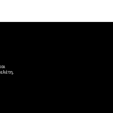
και
μελέτη,