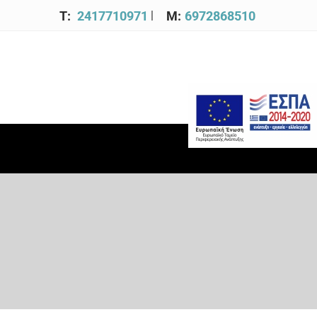
|
T:
2417710971
M:
6972868510