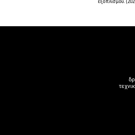
εξοπλισμού. (202
δρ
τεχνικ