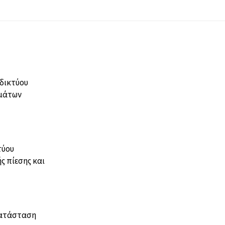
δικτύου
μμάτων
τύου
ς πίεσης και
κατάσταση